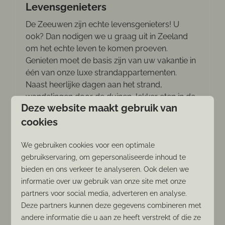
Levensgenieters
De Zeeuwen zijn echte levensgenieters! U
ook? Dan nodigen we u graag uit in Zeeland
om het echte leven te komen proeven.
Genieten moet de basis zijn van uw vakantie in
één van onze luxe strandappartementen.
Naast heerlijke dagen aan het strand,
wandelingen door de duinen, lekker eten in de
Deze website maakt gebruik van
goede restaurants zijn er nog héél veel andere
plekken waar het absoluut genieten is.
cookies
We gebruiken cookies voor een optimale
Meer
gebruikservaring, om gepersonaliseerde inhoud te
bieden en ons verkeer te analyseren. Ook delen we
informatie over uw gebruik van onze site met onze
partners voor social media, adverteren en analyse.
In de omgeving: 2km
Deze partners kunnen deze gegevens combineren met
andere informatie die u aan ze heeft verstrekt of die ze