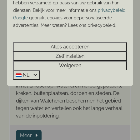
hebben verzameld op basis van uw gebruik van hun
diensten. Bekijk voor meer informatie ons
privacybeleid
.
Google
gebruikt cookies voor gepersonaliseerde
advertenties. Meer weten? Lees ons privacybeleid.
Natuurliefhebbers
Alles accepteren
Voor de echte liefhebber van rust en natuur is
Zelf instellen
Walcheren met de vele ruimte, de weidse
Weigeren
uitzichten en het water een prachtige
NL
vakantieplek. Geniet ook van de vele variaties
in het landschap! Walcheren herbergt polders,
kreken, buitenplaatsen, dorpen en steden. De
dijken van Walcheren beschermen het gebied
tegen water en vertellen ook het lange verhaal
van de inpoldering.
Meer