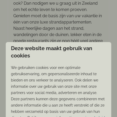
ook? Dan nodigen we u graag uit in Zeeland
om het echte leven te komen proeven.
Genieten moet de basis zijn van uw vakantie in
één van onze luxe strandappartementen.
Naast heerlijke dagen aan het strand,
wandelingen door de duinen, lekker eten in de
goede restaurants zijn er nog héél veel andere
plekken waar het absoluut genieten is.
Deze website maakt gebruik van
cookies
Meer
We gebruiken cookies voor een optimale
gebruikservaring, om gepersonaliseerde inhoud te
bieden en ons verkeer te analyseren. Ook delen we
informatie over uw gebruik van onze site met onze
In de omgeving: 2km
partners voor social media, adverteren en analyse.
Deze partners kunnen deze gegevens combineren met
andere informatie die u aan ze heeft verstrekt of die ze
hebben verzameld op basis van uw gebruik van hun